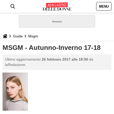
MENU
HOME
NEWS
Guide
Msgm
STILE
MSGM - Autunno-Inverno 17-18
BIOGRAFIE
Ultimo aggiornamento
26 febbraio 2017 alle 18:50
da
laRedazione.
DEFINIZIONI
GASTRONOMIA
CAPELLI
SESSO