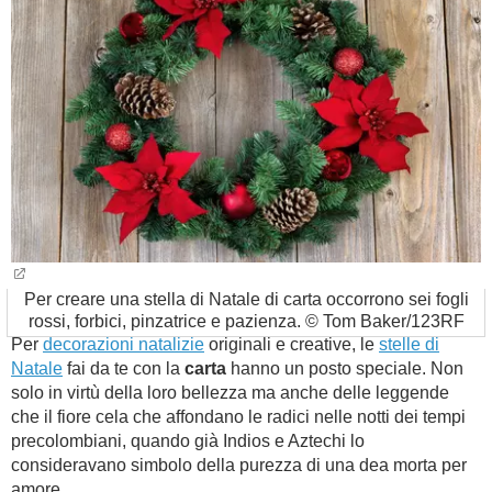
BAMBINO
DIETA
GUIDE
FORUM
Per creare una stella di Natale di carta occorrono sei fogli
rossi, forbici, pinzatrice e pazienza. © Tom Baker/123RF
Per
decorazioni natalizie
originali e creative, le
stelle di
Natale
fai da te con la
carta
hanno un posto speciale. Non
solo in virtù della loro bellezza ma anche delle leggende
che il fiore cela che affondano le radici nelle notti dei tempi
precolombiani, quando già Indios e Aztechi lo
consideravano simbolo della purezza di una dea morta per
amore.