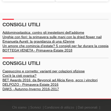
Galateo del Natale [VIDEO]
astratto o di design?
CONSIGLI UTILI
Addominoplastica: contro gli inestetismi dell’addome
Unghie con fiori: la primavera sulle mani con la dried flower nail
Emanuela Aureli: la gravidanza di una 42enne
Un amore che comincia d’estate? 5 consigli per far durare la coppia
BOTTEGA VENETA - Primavera-Estate 2018
CONSIGLI UTILI
Cappuccino e cornetto: varianti per colazioni sfiziose
Cos'è la cisti ovarica?
BET Awards 2016: da Beyoncé ad Alicia Keys, ecco i vincitori
DELPOZO - Primavera-Estate 2016
DAKS - Autunno-Inverno 2016-2017
Chi siamo
Scrivici
Condizioni di utilizzo
Dati personali