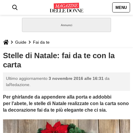
MENU
HOME
NEWS
Guide
Fai da te
STILE
Stelle di Natale: fai da te con la
carta
BIOGRAFIE
Ultimo aggiornamento
3 novembre 2016 alle 16:31
da
DEFINIZIONI
laRedazione.
Per ghirlande da appendere alla porta e addobbi
GASTRONOMIA
per l'abete, le stelle di Natale realizzate con la carta sono
la decorazione fai da te più elegante che ci sia.
CAPELLI
SESSO