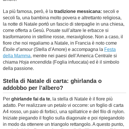
La più famosa, però, è la
tradizione messicana:
secoli e
secoli fa, una bambina molto povera e altrettanto religiosa,
la notte di Natale portò un fascio di sterpaglie in una chiesa,
come offerta a Gesù. Posate sull’altare le erbacce si
trasformarono in stelline rosse, meravigliose. Non a caso, il
fiore che noi regaliamo a Natale, in Francia è noto come
Étoile d’amour
(Stella d’Amore) e accompagna la
Festa
della Mamma
, mentre nei paesi dell’America Centrale si
chiama
Hoja encendida
(Foglia infuocata) ed è il simbolo
della passione.
Stella di Natale di carta: ghirlanda o
addobbo per l'albero?
Per
ghirlande fai da te
, la stella di Natale è il fiore più
adatto. Per realizzare un petalo vi occorre: un foglio di carta
A4 rosso, un paio di forbici, una spillatrice e del filo di nylon.
Iniziate piegando il foglio sulla diagonale e poi ripiegandolo
in modo da ottenere un triangolo rettangolo. A questo punto,