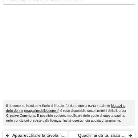
Il documento intitolato « Stelle di Natale: fai da te con la carta » dal sito
Magazine
delle donne
(
magazinedelledonne.it
) è reso disponibile sotto i termini della licenza
Creative Commons
. È possibile copiare, modificare delle copie di questa pagina,
nelle condizioni previste dalla licenza, finché questa nota appaia chiaramente.
Apparecchiare la tavola: il
Quadri fai da te: shabby,