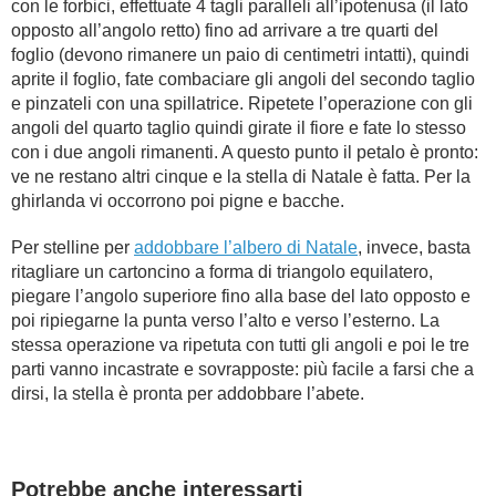
con le forbici, effettuate 4 tagli paralleli all’ipotenusa (il lato
opposto all’angolo retto) fino ad arrivare a tre quarti del
foglio (devono rimanere un paio di centimetri intatti), quindi
aprite il foglio, fate combaciare gli angoli del secondo taglio
e pinzateli con una spillatrice. Ripetete l’operazione con gli
angoli del quarto taglio quindi girate il fiore e fate lo stesso
con i due angoli rimanenti. A questo punto il petalo è pronto:
ve ne restano altri cinque e la stella di Natale è fatta. Per la
ghirlanda vi occorrono poi pigne e bacche.
Per stelline per
addobbare l’albero di Natale
, invece, basta
ritagliare un cartoncino a forma di triangolo equilatero,
piegare l’angolo superiore fino alla base del lato opposto e
poi ripiegarne la punta verso l’alto e verso l’esterno. La
stessa operazione va ripetuta con tutti gli angoli e poi le tre
parti vanno incastrate e sovrapposte: più facile a farsi che a
dirsi, la stella è pronta per addobbare l’abete.
Potrebbe anche interessarti