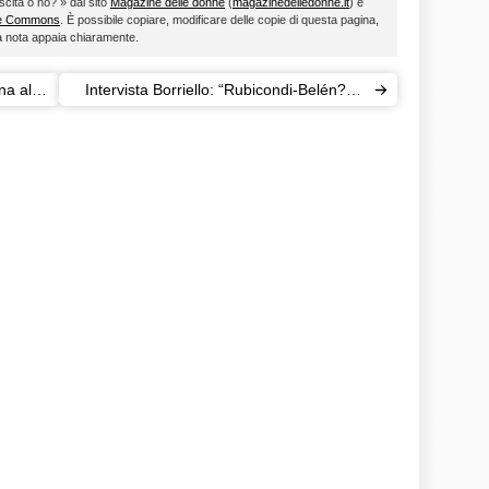
scita o no? » dal sito
Magazine delle donne
(
magazinedelledonne.it
) è
ve Commons
. È possibile copiare, modificare delle copie di questa pagina,
ta nota appaia chiaramente.
na alla
Intervista Borriello: “Rubicondi-Belén? Di
lui non m’importava”