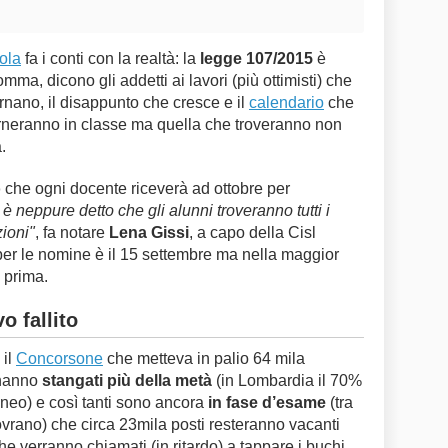
ola
fa i conti con la realtà: la
legge 107/2015
è
omma, dicono gli addetti ai lavori (più ottimisti) che
rnano, il disappunto che cresce e il
calendario
che
orneranno in classe ma quella che troveranno non
.
o
che ogni docente riceverà ad ottobre per
è neppure detto che gli alunni troveranno tutti i
zioni"
, fa notare
Lena Gissi
, a capo della Cisl
per le nomine è il 15 settembre ma nella maggior
o prima.
o fallito
 il
Concorsone
che metteva in palio 64 mila
 hanno
stangati più della metà
(in Lombardia il 70%
doneo) e così tanti sono ancora
in fase d’esame
(tra
 sovrano) che circa 23mila posti resteranno vacanti
e verranno chiamati (in ritardo) a tappare i buchi.