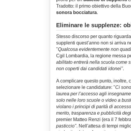
Tradotto: il primo obiettivo della Bu
sonora bocciatura
.
Eliminare le supplenze: ob
Stesso discorso per quanto riguarda
supplenti quest’anno non si arriva 
"
Qualcosa evidentemente non quad
Cgil Lombardia, la regione messa p
abilitato entrerà nella scuola come 
non coperti dai candidati idonei"
.
A complicare questo punto, inoltre, c
selezionare le candidature: "
Ci sono 
laurea per l’accesso agli insegname
solo nelle loro scuole o video a bust
violano i principi di parità di acces
merito, trasparenza e pubblicità degli
premier Matteo Renzi (era il 7 febbr
pasticcio"
. Nell'attesa di tempi migli