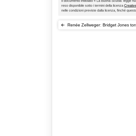
Il documento intitolato « La Buona Scuola: legge riu
reso disponibile sotto i termini della licenza
Creati
nelle condizioni previste dalla licenza, finché ques
Renée Zellweger: Bridget Jones tor
ribalta