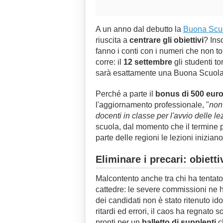
A un anno dal debutto la
Buona Scu
riuscita a
centrare gli obiettivi
? Ins
fanno i conti con i numeri che non to
corre: il
12 settembre
gli studenti t
sarà esattamente una Buona Scuola
Perché a parte il
bonus di 500 eur
l'aggiornamento professionale, "
non 
docenti in classe per l'avvio delle le
scuola, dal momento che il termine 
parte delle regioni le lezioni inizian
Eliminare i precari: obiettiv
Malcontento anche tra chi ha tentato
cattedre: le severe commissioni ne
dei candidati non è stato ritenuto i
ritardi ed errori, il caos ha regnato
pronti per un
balletto di supplenti
ch