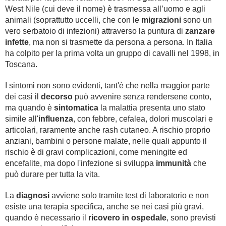
West Nile (cui deve il nome) è trasmessa all’uomo e agli
animali (soprattutto uccelli, che con le
migrazioni
sono un
vero serbatoio di infezioni) attraverso la puntura di
zanzare
infette
, ma non si trasmette da persona a persona. In Italia
ha colpito per la prima volta un gruppo di cavalli nel 1998, in
Toscana.
I sintomi non sono evidenti, tant'è che nella maggior parte
dei casi il
decorso
può avvenire senza rendersene conto,
ma quando è
sintomatica
la malattia presenta uno stato
simile all'
influenza
, con febbre, cefalea, dolori muscolari e
articolari, raramente anche rash cutaneo. A rischio proprio
anziani, bambini o persone malate, nelle quali appunto il
rischio è di gravi complicazioni, come meningite ed
encefalite, ma dopo l'infezione si sviluppa
immunità
che
può durare per tutta la vita.
La
diagnosi
avviene solo tramite test di laboratorio e non
esiste una terapia specifica, anche se nei casi più gravi,
quando è necessario il
ricovero in ospedale
, sono previsti