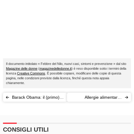
Il documento intitolato « Febbre del Nilo, nuovi casi, sintomi e prevenzione » dal sito
Magazine delle donne
(
magazinedelledonne.it
) è reso disponibile sotto i termini della
licenza
Creative Commons
. È possibile copiare, modificare delle copie di questa
pagina, nelle condizioni previste dalla licenza, finché questa nota appaia
chiaramente.
Barack Obama: il (primo)
Allergie alimentari e
presidente a un reality
bambini: mense
show in Alaska
impreparate
CONSIGLI UTILI