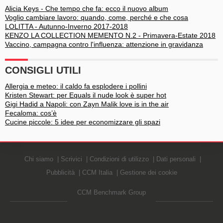
Alicia Keys - Che tempo che fa: ecco il nuovo album
Voglio cambiare lavoro: quando, come, perché e che cosa
LOLITTA - Autunno-Inverno 2017-2018
KENZO LA COLLECTION MEMENTO N.2 - Primavera-Estate 2018
Vaccino, campagna contro l'influenza: attenzione in gravidanza
CONSIGLI UTILI
Allergia e meteo: il caldo fa esplodere i pollini
Kristen Stewart: per Equals il nude look è super hot
Gigi Hadid a Napoli: con Zayn Malik love is in the air
Fecaloma: cos’è
Cucine piccole: 5 idee per economizzare gli spazi
Chi siamo
Scrivici
Condizioni di utilizzo
Dati personali
Pubblicità
CCM Italia
Gestione dei cookie
CCM Benchmark Group