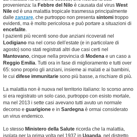
provenienza: la
Febbre del Nilo
è causata dal virus
West
Nile
ed è una malattia tropicale trasmessa principalmente
dalle
zanzare
, che purtroppo non presenta
sintomi
troppo
evidenti, ma è molto pericolosa e può portare a situazioni di
encefalite
.
I pazienti più recenti sono due anziani ricoverati nel
Lodigiano
ma nel corso dell'estate (e in particolare di
agosto) sono stati registrati altri due casi certi nel
Mantovano
, cinque nella provincia di
Modena
e un caso a
Reggio Emilia
. Tutti ora in fase di miglioramento e tutti over
65: sono proprio gli anziani, insieme ai malati e ai bambini,
le cui
difese immunitarie
sono più basse, a rischiare di più.
La malattia non è nuova nel territorio italiano: lo scorso anno
si era registrato un solo caso, purtroppo con esisto mortale,
ma nel 2013 i sette casi avevano tutti avuto un normale
decorso e
guarigione
e in
Sardegna
è ormai considerato
un virus endemico.
Lo stesso
Ministero della Salute
ricorda che la malattia,
isolata per la prima volta nel 1937 in
Uganda
, nel distretto