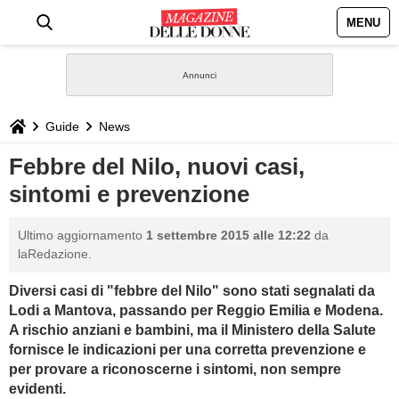
MENU
HOME
NEWS
Guide
News
STILE
Febbre del Nilo, nuovi casi,
sintomi e prevenzione
BIOGRAFIE
Ultimo aggiornamento
1 settembre 2015 alle 12:22
da
DEFINIZIONI
laRedazione.
Diversi casi di "febbre del Nilo" sono stati segnalati da
GASTRONOMIA
Lodi a Mantova, passando per Reggio Emilia e Modena.
A rischio anziani e bambini, ma il Ministero della Salute
CAPELLI
fornisce le indicazioni per una corretta prevenzione e
per provare a riconoscerne i sintomi, non sempre
SESSO
evidenti.