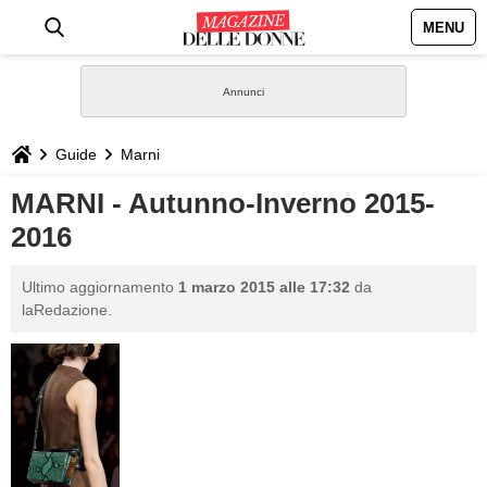
MENU
HOME
NEWS
Guide
Marni
STILE
MARNI - Autunno-Inverno 2015-
2016
BIOGRAFIE
Ultimo aggiornamento
1 marzo 2015 alle 17:32
da
DEFINIZIONI
laRedazione.
GASTRONOMIA
CAPELLI
SESSO