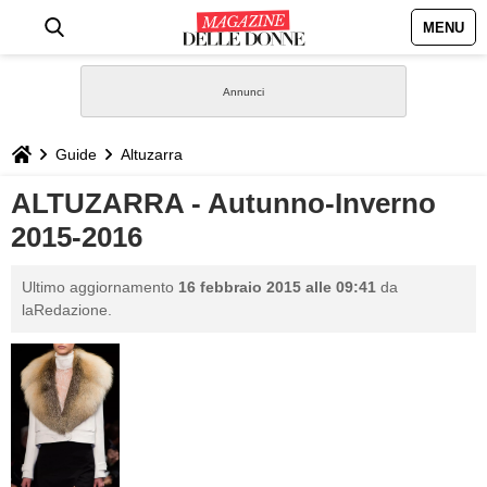
MENU
HOME
NEWS
Guide
Altuzarra
STILE
ALTUZARRA - Autunno-Inverno
2015-2016
BIOGRAFIE
Ultimo aggiornamento
16 febbraio 2015 alle 09:41
da
DEFINIZIONI
laRedazione.
GASTRONOMIA
CAPELLI
SESSO