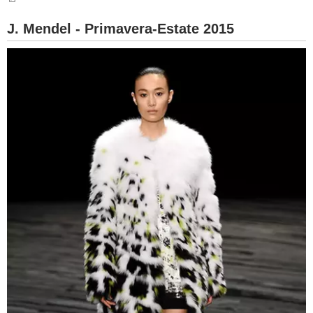
BAMBINO
J. Mendel - Primavera-Estate 2015
DIETA
GUIDE
FORUM