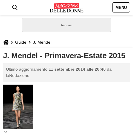
MENU
HOME
NEWS
Guide
J. Mendel
STILE
J. Mendel - Primavera-Estate 2015
BIOGRAFIE
Ultimo aggiornamento
11 settembre 2014 alle 20:40
da
laRedazione.
DEFINIZIONI
GASTRONOMIA
CAPELLI
SESSO