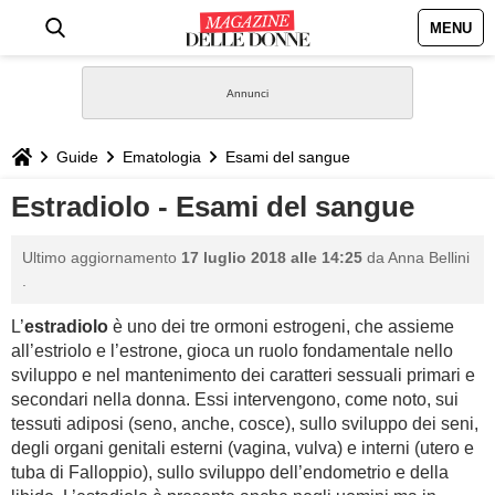
MENU
HOME
NEWS
Guide
Ematologia
Esami del sangue
STILE
Estradiolo - Esami del sangue
BIOGRAFIE
Ultimo aggiornamento
17 luglio 2018 alle 14:25
da
Anna Bellini
.
DEFINIZIONI
L’
estradiolo
è uno dei tre ormoni estrogeni, che assieme
all’estriolo e l’estrone, gioca un ruolo fondamentale nello
GASTRONOMIA
sviluppo e nel mantenimento dei caratteri sessuali primari e
secondari nella donna. Essi intervengono, come noto, sui
CAPELLI
tessuti adiposi (seno, anche, cosce), sullo sviluppo dei seni,
degli organi genitali esterni (vagina, vulva) e interni (utero e
tuba di Falloppio), sullo sviluppo dell’endometrio e della
SESSO