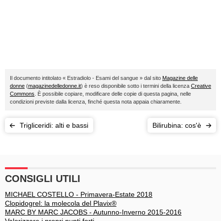
Il documento intitolato « Estradiolo - Esami del sangue » dal sito
Magazine delle
donne
(
magazinedelledonne.it
) è reso disponibile sotto i termini della licenza
Creative
Commons
. È possibile copiare, modificare delle copie di questa pagina, nelle
condizioni previste dalla licenza, finché questa nota appaia chiaramente.
Trigliceridi: alti e bassi
Bilirubina: cos'è
CONSIGLI UTILI
MICHAEL COSTELLO - Primavera-Estate 2018
Clopidogrel: la molecola del Plavix®
MARC BY MARC JACOBS - Autunno-Inverno 2015-2016