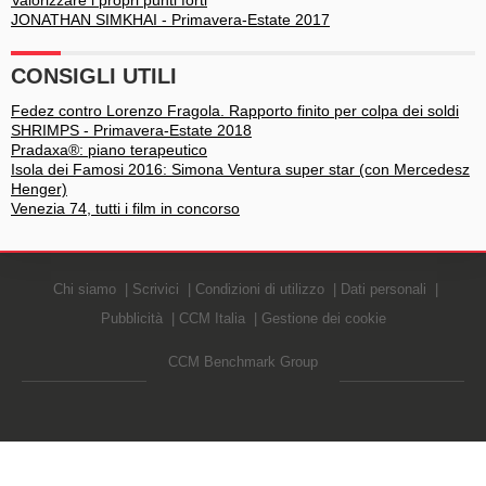
Valorizzare i propri punti forti
JONATHAN SIMKHAI - Primavera-Estate 2017
CONSIGLI UTILI
Fedez contro Lorenzo Fragola. Rapporto finito per colpa dei soldi
SHRIMPS - Primavera-Estate 2018
Pradaxa®: piano terapeutico
Isola dei Famosi 2016: Simona Ventura super star (con Mercedesz
Henger)
Venezia 74, tutti i film in concorso
Chi siamo
Scrivici
Condizioni di utilizzo
Dati personali
Pubblicità
CCM Italia
Gestione dei cookie
CCM Benchmark Group