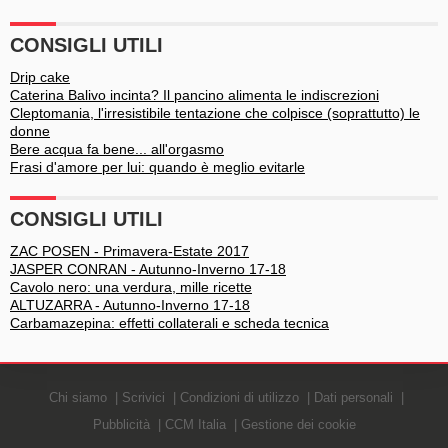
CONSIGLI UTILI
Drip cake
Caterina Balivo incinta? Il pancino alimenta le indiscrezioni
Cleptomania, l'irresistibile tentazione che colpisce (soprattutto) le
donne
Bere acqua fa bene... all'orgasmo
Frasi d'amore per lui: quando è meglio evitarle
CONSIGLI UTILI
ZAC POSEN - Primavera-Estate 2017
JASPER CONRAN - Autunno-Inverno 17-18
Cavolo nero: una verdura, mille ricette
ALTUZARRA - Autunno-Inverno 17-18
Carbamazepina: effetti collaterali e scheda tecnica
Chi siamo
Scrivici
Condizioni di utilizzo
Dati personali
Pubblicità
CCM Italia
Gestione dei cookie