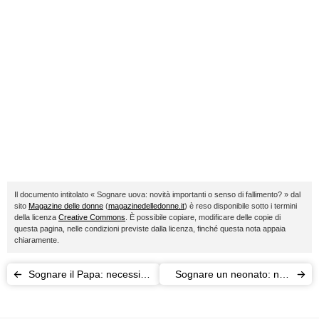
Il documento intitolato « Sognare uova: novità importanti o senso di fallimento? » dal
sito
Magazine delle donne
(
magazinedelledonne.it
) è reso disponibile sotto i termini
della licenza
Creative Commons
. È possibile copiare, modificare delle copie di
questa pagina, nelle condizioni previste dalla licenza, finché questa nota appaia
chiaramente.
Sognare il Papa: necessità
Sognare un neonato: non
di guida o di svincolarsi
solo desiderio di maternità
dalle regole?