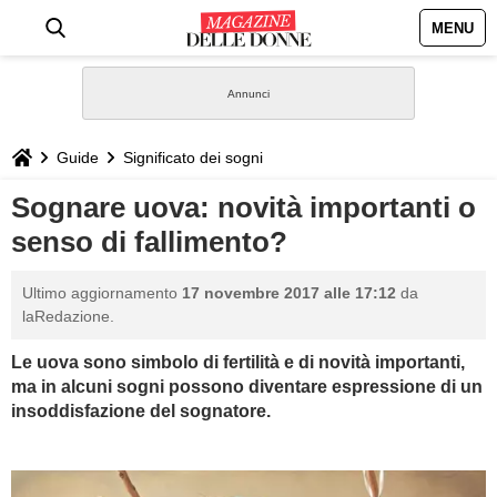
MENU
HOME
NEWS
Guide
Significato dei sogni
STILE
Sognare uova: novità importanti o
senso di fallimento?
BIOGRAFIE
Ultimo aggiornamento
17 novembre 2017 alle 17:12
da
DEFINIZIONI
laRedazione.
Le uova sono simbolo di fertilità e di novità importanti,
GASTRONOMIA
ma in alcuni sogni possono diventare espressione di un
insoddisfazione del sognatore.
CAPELLI
SESSO